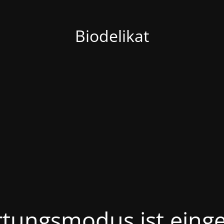
Biodelikat
tungsmodus ist einge